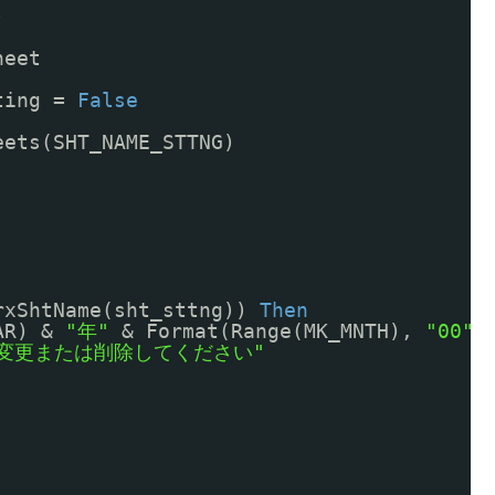
)
heet
ting = 
False
eets(SHT_NAME_STTNG)
rxShtName(sht_sttng)) 
Then
AR) & 
"年"
& Format(Range(MK_MNTH), 
"00"
)
変更または削除してください"