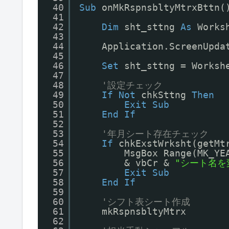
40
Sub
onMkRspnsbltyMtrxBttn(
41
42
Dim
sht_sttng 
As
Works
43
44
Application.ScreenUpda
45
46
Set
sht_sttng = Worksh
47
48
'設定チェック
49
If
Not
chkSttng 
Then
50
Exit
Sub
51
End
If
52
53
'年月シート存在チェック
54
If
chkExstWrksht(getMt
55
MsgBox Range(MK_YE
56
& vbCr & 
"シート名を
57
Exit
Sub
58
End
If
59
60
'シフト表シート作成
61
mkRspnsbltyMtrx
62