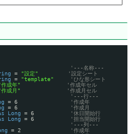
'---名称---
ring
= 
"設定"
'設定シート
ring
= 
"template"
'ひな形シート
"作成年"
'作成年セル
"作成月"
'作成月セル
'---行---
ng
= 6                
'作成年
ng
= 6                
'作成月
As
Long
= 6           
'休日開始行
As
Long
= 6           
'担当開始行
'---列---
ong
= 2               
'作成年