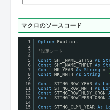
マクロのソースコード
1
Option
Explicit
2
3
'設定シート
4
5
Const
SHT_NAME_STTNG 
As
St
6
Const
SHT_NAME_TMPLT 
As
St
7
Const
MK_YEAR 
As
String
= 
8
Const
MK_MNTH 
As
String
= 
9
10
Const
STTNG_ROW_YEAR 
As
Lo
11
Const
STTNG_ROW_MNTH 
As
Lo
12
Const
STTNG_ROW_HLDY_ORGN 
13
Const
STTNG_ROW_PRSN_ORGN 
14
15
Const
STTNG_CLMN_YEAR 
As
L