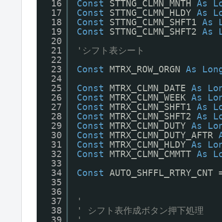
16
Const
STTNG_CLMN_MNTH 
As
L
17
Const
STTNG_CLMN_HLDY 
As
L
18
Const
STTNG_CLMN_SHFT1 
As
19
Const
STTNG_CLMN_SHFT2 
As
20
21
'シフト表シート
22
23
Const
MTRX_ROW_ORGN 
As
Lon
24
25
Const
MTRX_CLMN_DATE 
As
Lo
26
Const
MTRX_CLMN_WEEK 
As
Lo
27
Const
MTRX_CLMN_SHFT1 
As
L
28
Const
MTRX_CLMN_SHFT2 
As
L
29
Const
MTRX_CLMN_DUTY 
As
Lo
30
Const
MTRX_CLMN_DUTY_AFTR 
31
Const
MTRX_CLMN_HLDY 
As
Lo
32
Const
MTRX_CLMN_CMMTT 
As
L
33
34
Const
AUTO_SHFFL_RTRY_CNT 
35
36
37
'
38
' シフト表作成ボタン押下処理
39
'