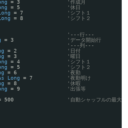
ong
= 3               
'作成月
ong
= 5               
'休日
Long
= 7              
'シフト１
Long
= 8              
'シフト２
'---行---
g
= 3                 
'データ開始行
'---列---
ng
= 2                
'日付
ng
= 3                
'曜日
ong
= 4               
'シフト１
ong
= 5               
'シフト２
ng
= 6                
'夜勤
As
Long
= 7           
'夜勤明け
ng
= 8                
'休暇
ong
= 9               
'出張等
= 500                 
'自動シャッフルの最大試